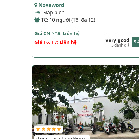
Novaword
Giáp biển
TC: 10 người (Tối đa 12)
Giá CN->T5: Liên hệ
Very good
Giá T6, T7: Liên hệ
9.
5 đánh giá