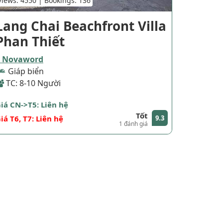
Views: 4550 | Bookings: 136
Lang Chai Beachfront Villa
Phan Thiết
Novaword
Giáp biển
TC: 8-10 Người
iá CN->T5: Liên hệ
Tốt
iá T6, T7: Liên hệ
9.3
1 đánh giá