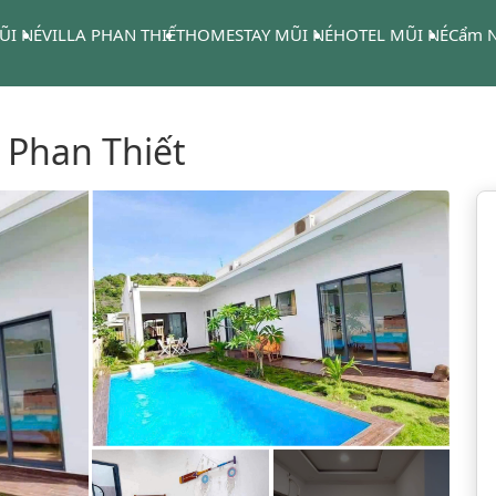
ŨI NÉ
VILLA PHAN THIẾT
HOMESTAY MŨI NÉ
HOTEL MŨI NÉ
Cẩm N
 Phan Thiết