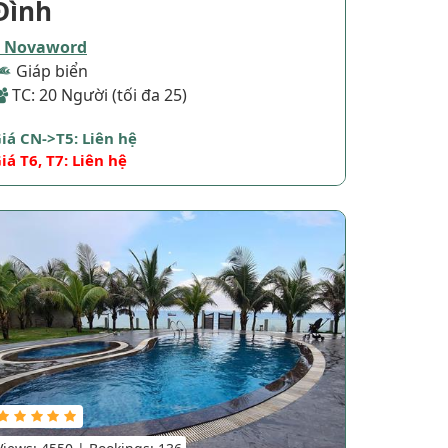
Đình
Novaword
Giáp biển
TC: 20 Người (tối đa 25)
iá CN->T5: Liên hệ
iá T6, T7: Liên hệ