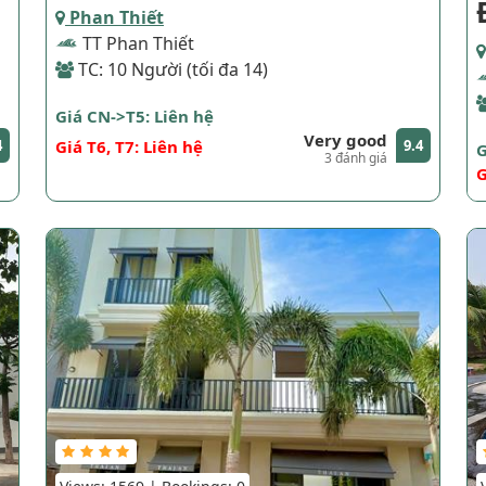
Phan Thiết
TT Phan Thiết
TC: 10 Người (tối đa 14)
Giá CN->T5: Liên hệ
Very good
4
Giá T6, T7: Liên hệ
9.4
G
3 đánh giá
G