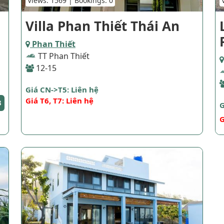
Views: 1569 | Bookings: 0
Villa Phan Thiết Thái An
Phan Thiết
TT Phan Thiết
12-15
Giá CN->T5: Liên hệ
Giá T6, T7: Liên hệ
3
G
G