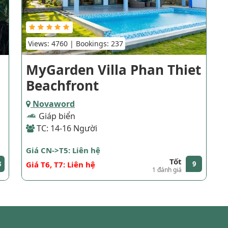
Views: 4760 | Bookings: 237
MyGarden Villa Phan Thiet
Beachfront
Novaword
Giáp biển
TC: 14-16 Người
Giá CN->T5: Liên hệ
Tốt
3
Giá T6, T7: Liên hệ
9
1 đánh giá